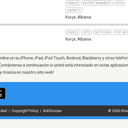
DANCE
ENTERTAINMENT
HITS
VARIETY
Korçë
,
Albania
DANCE
HITS
NOTICIAS
TOP 40
Korçë
,
Albania
nline en su iPhone, iPad, iPod Touch, Android, Blackberry y otros teléfo
Contáctenos a continuación si usted está interesado en estas aplicaci
y música en nuestro sitio web!
cidad
/
Copyright Policy
/
AdChoices
© 2026 Stre