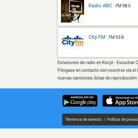
Radio ABC
FM 98.0
City FM
FM 93.8
Estaciones de radio en Korçë - Escuchar O
Póngase en contacto con nosotros vía el 
nuevas canciones, listas de reproducción 
Términos de servicio
/
Política de priva