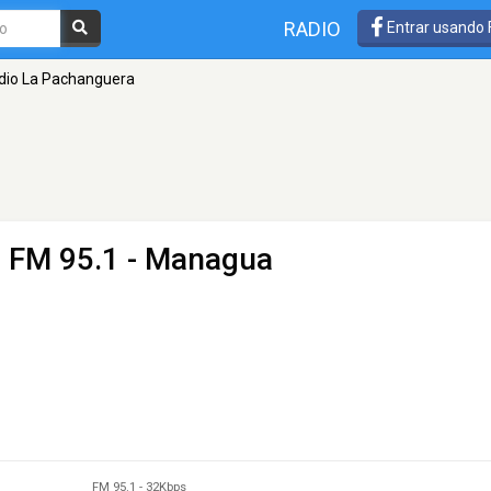
RADIO
Entrar usando
dio La Pachanguera
 FM 95.1 - Managua
FM 95.1
-
32Kbps