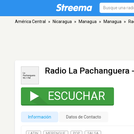
América Central
»
Nicaragua
»
Managua
»
Managua
»
Ra
Radio La Pachanguera
-
ESCUCHAR
Información
Datos de Contacto
LATIN
MERENGUE
POP
SALSA