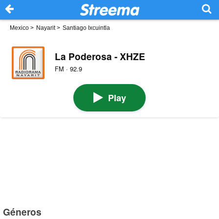
Mexico
>
Nayarit
>
Santiago Ixcuintla
La Poderosa - XHZE
FM · 92.9
Play
Géneros