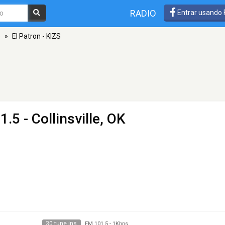
RADIO
Entrar usando
e
»
El Patron - KIZS
.5 - Collinsville, OK
30 tune ins
FM 101.5
-
1Kbps