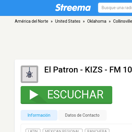
América del Norte
»
United States
»
Oklahoma
»
Collinsvill
El Patron - KIZS
- FM 101
ESCUCHAR
Información
Datos de Contacto
LATIN
MEXICAN REGIONAL
RANCHERA