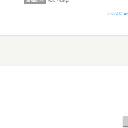
30 tune ins
Web
-
192Kbps
SUGGEST A