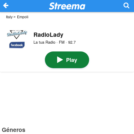
Italy
>
Empoli
RadioLady
La tua Radio · FM · 92.7
Play
Géneros