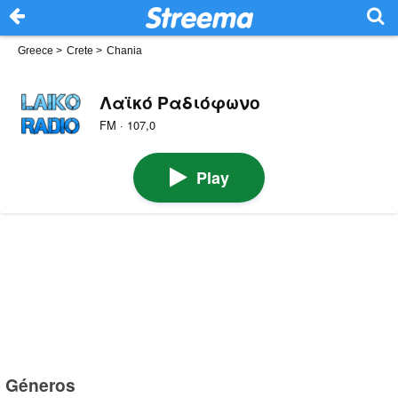
Greece
>
Crete
>
Chania
Λαϊκό Ραδιόφωνο
FM · 107,0
Play
Géneros