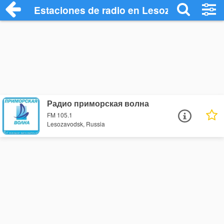
Estaciones de radio en Lesozavodsk - E
Радио приморская волна
FM 105.1
Lesozavodsk, Russia