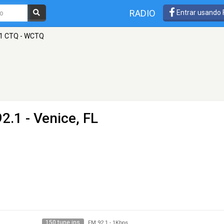
RADIO
Entrar usando
.1 CTQ - WCTQ
2.1 - Venice, FL
150 tune ins
FM 92.1
-
1Kbps