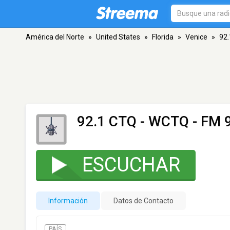
América del Norte
»
United States
»
Florida
»
Venice
»
92
92.1 CTQ - WCTQ
- FM 9
ESCUCHAR
Información
Datos de Contacto
PAÍS