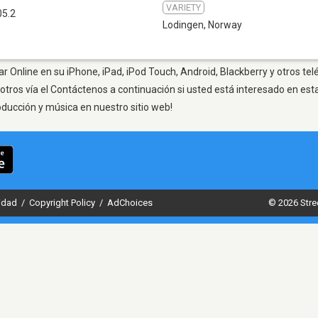
VARIETY
05.2
Lodingen
,
Norway
r Online en su iPhone, iPad, iPod Touch, Android, Blackberry y otros te
otros vía el Contáctenos a continuación si usted está interesado en est
oducción y música en nuestro sitio web!
cidad
/
Copyright Policy
/
AdChoices
© 2026 Stre