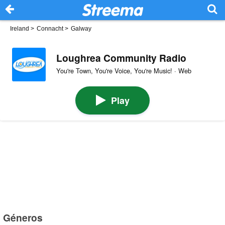
Ireland
>
Connacht
>
Galway
Loughrea Community Radio
You're Town, You're Voice, You're Music! · Web
Play
Géneros