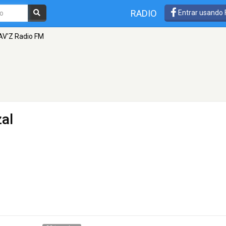
RADIO
Entrar usando
V'Z Radio FM
zal