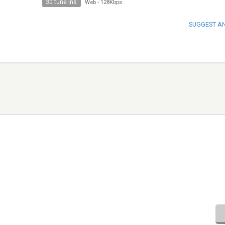
30 tune ins
Web
-
128Kbps
SUGGEST A