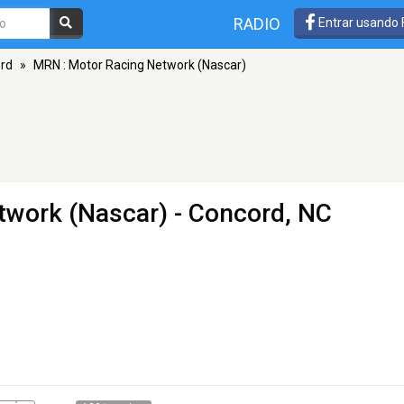
RADIO
Entrar usando
rd
»
MRN : Motor Racing Network (Nascar)
twork (Nascar)
- Concord, NC