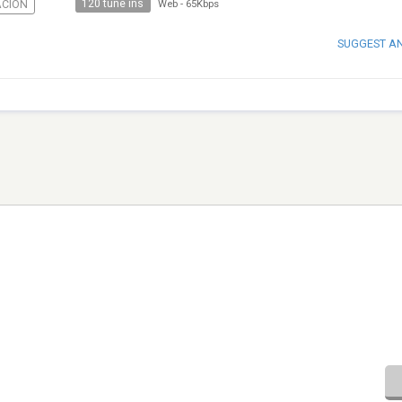
120 tune ins
CIÓN
Web
-
65Kbps
SUGGEST A