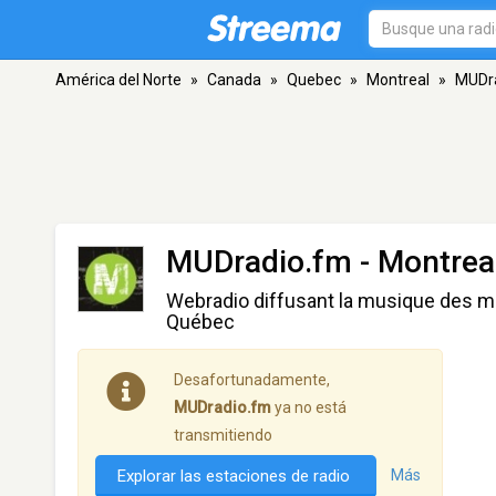
América del Norte
»
Canada
»
Quebec
»
Montreal
»
MUDr
MUDradio.fm
- Montrea
Webradio diffusant la musique des m
Québec
Desafortunadamente,
MUDradio.fm
ya no está
transmitiendo
Explorar las estaciones de radio
Más