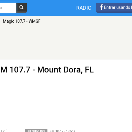
RADIO
Entrar usando
»
Magic 107.7 - WMGF
FM 107.7 - Mount Dora, FL
30 tune ins
ETY
FM 107.7
-
1Kbps