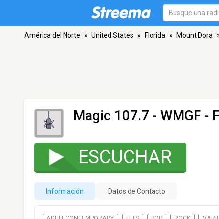
América del Norte
»
United States
»
Florida
»
Mount Dora
Magic 107.7 - WMGF
- 
ESCUCHAR
Información
Datos de Contacto
ADULT CONTEMPORARY
HITS
POP
ROCK
VARI