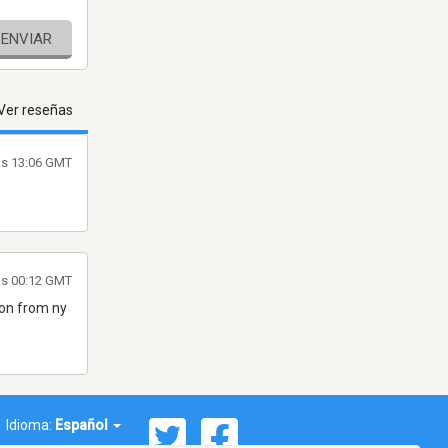
ENVIAR
Ver reseñas
las 13:06 GMT
as 00:12 GMT
tion from ny
Idioma:
Español