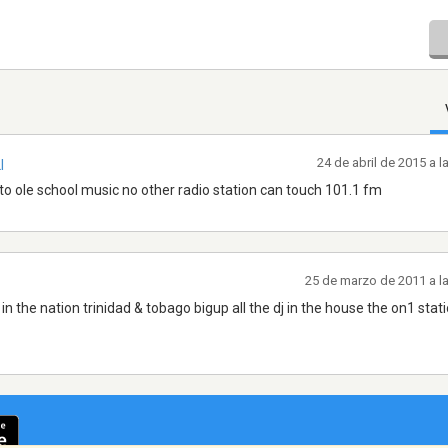
24 de abril de 2015 a 
I
 to ole school music no other radio station can touch 101.1 fm
25 de marzo de 2011 a l
 in the nation trinidad & tobago bigup all the dj in the house the on1 sta