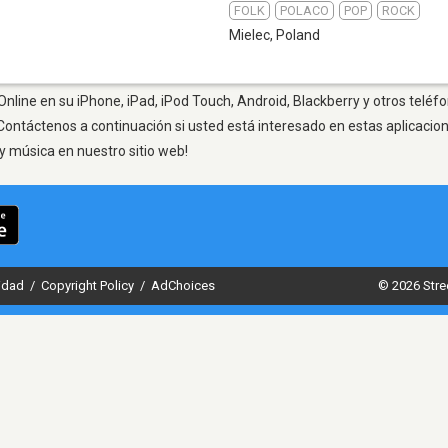
FOLK
POLACO
POP
ROCK
4
Mielec
,
Poland
Online en su iPhone, iPad, iPod Touch, Android, Blackberry y otros teléf
Contáctenos a continuación si usted está interesado en estas aplicaci
y música en nuestro sitio web!
cidad
/
Copyright Policy
/
AdChoices
© 2026 Stre