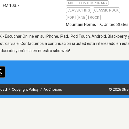
ADULT CONTEMPORARY
FM 103.7
CLASSIC HITS
CLASSIC ROCK
POP
RNB
ROCK
Mountain Home, TX
,
United States
- Escuchar Online en su iPhone, iPad, iPod Touch, Android, Blackberry y
otros vía el Contáctenos a continuación si usted está interesado en est
oducción y música en nuestro sitio web!
cidad
/
Copyright Policy
/
AdChoices
© 2026 Stre