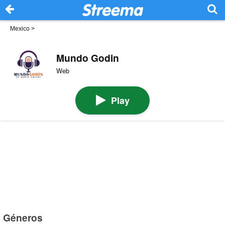
Mexico
>
Mundo Godin
Web
Play
Géneros