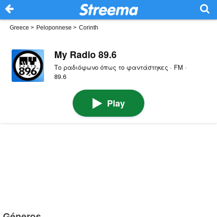
Greece
>
Peloponnese
>
Corinth
My Radio 89.6
Το ραδιόφωνο όπως το φαντάστηκες · FM ·
89.6
Play
Géneros