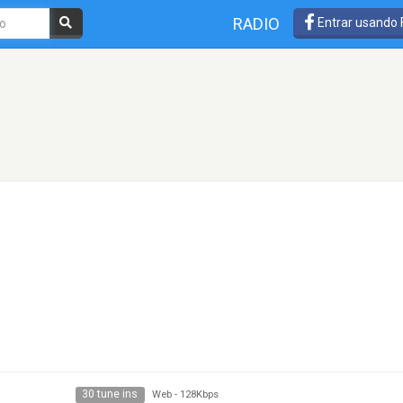
RADIO
Entrar usando
30 tune ins
Web
-
128Kbps