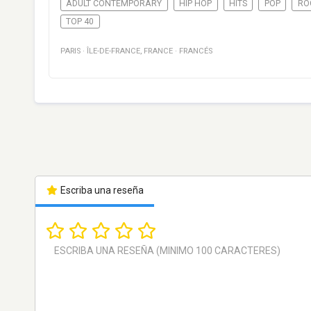
ADULT CONTEMPORARY
HIP HOP
HITS
POP
RO
TOP 40
PARIS
·
ÎLE-DE-FRANCE
,
FRANCE
·
FRANCÉS
Escriba una reseña