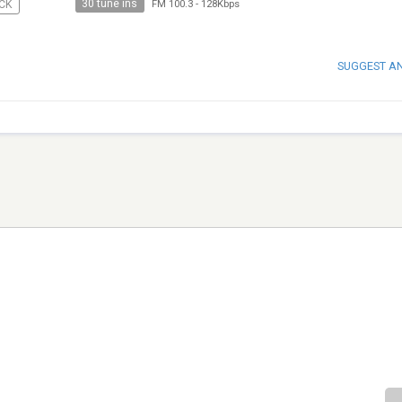
30 tune ins
CK
FM 100.3
-
128Kbps
SUGGEST A