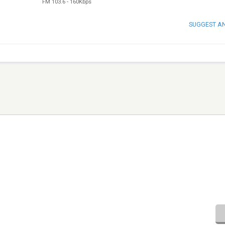
FM 103.6
-
160Kbps
SUGGEST A