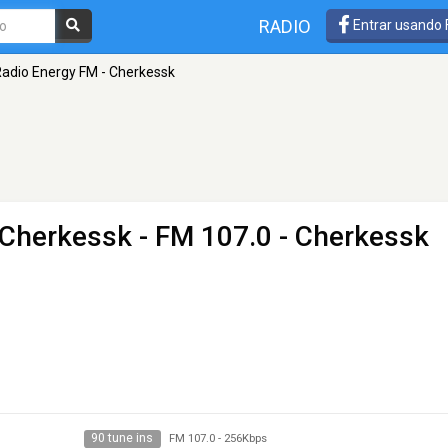
RADIO
Entrar usando
adio Energy FM - Cherkessk
 Cherkessk
- FM 107.0 - Cherkessk
90 tune ins
FM 107.0
-
256Kbps