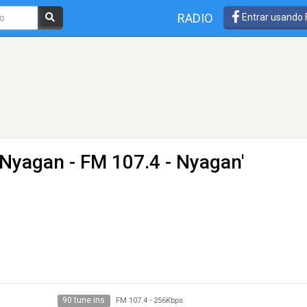
RADIO
Entrar usando
 Nyagan
- FM 107.4 - Nyagan'
90 tune ins
FM 107.4
-
256Kbps