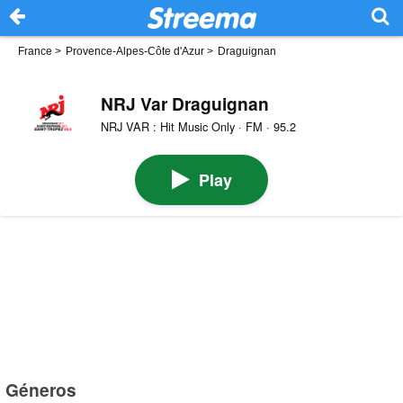
France
>
Provence-Alpes-Côte d'Azur
>
Draguignan
NRJ Var Draguignan
NRJ VAR : Hit Music Only · FM · 95.2
Play
Géneros