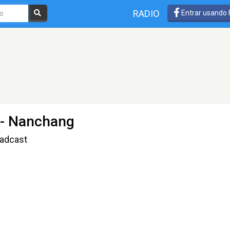
RADIO
Entrar usando
 - Nanchang
oadcast