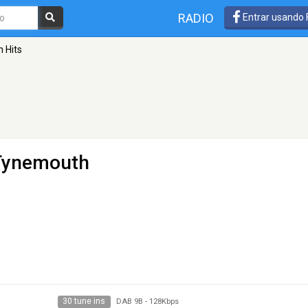
RADIO
Entrar usando
n Hits
 Tynemouth
30 tune ins
DAB 9B
-
128Kbps