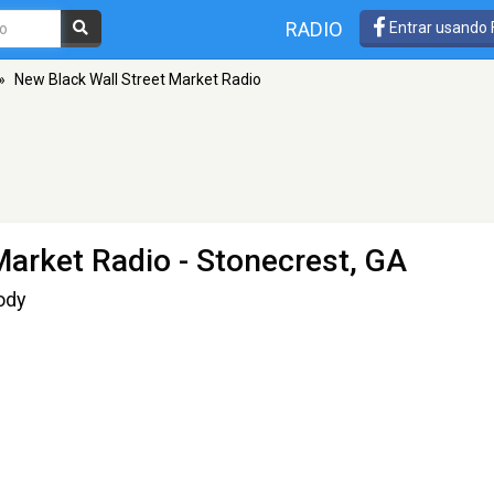
RADIO
Entrar usando
»
New Black Wall Street Market Radio
Market Radio
- Stonecrest, GA
ody