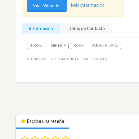
Visit Website
Más información
Información
Datos de Contacto
GOSPEL
HIP HOP
ROCK
SMOOTH JAZZ
STONECREST
·
GEORGIA
,
UNITED STATES
·
INGLÉS
Escriba una reseña