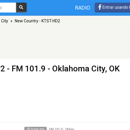
RADIO
Entrar usando
City
»
New Country - KTST-HD2
D2
- FM 101.9 - Oklahoma City, OK
30 tune ins
FM 101.9
-
1Kbps