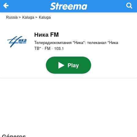
Russia
>
Kaluga
>
Kaluga
Ника FM
Телерадиокомпания "Ника": телеканал "Ника
ТВ" · FM · 103.1
Play
Géneros