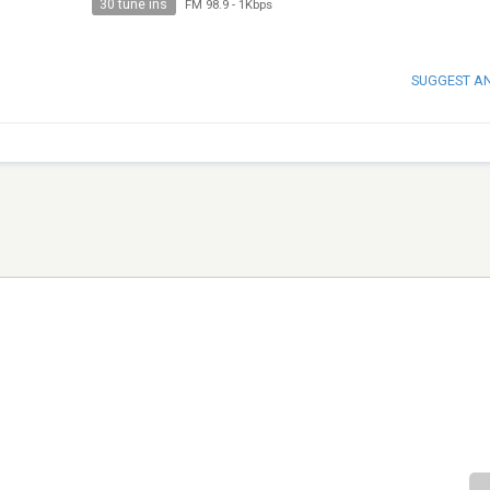
30 tune ins
FM 98.9
-
1Kbps
SUGGEST A