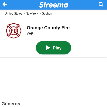
United States
>
New York
>
Goshen
Orange County Fire
VHF
Play
Géneros