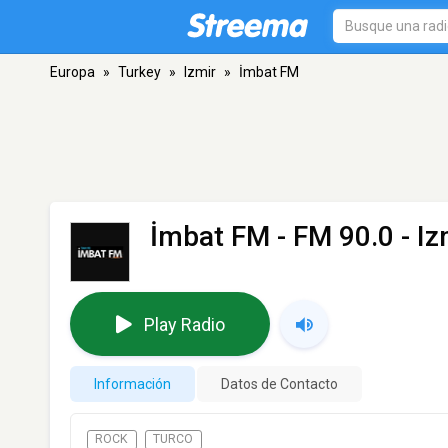
Europa
»
Turkey
»
Izmir
»
İmbat FM
İmbat FM
- FM 90.0 - Iz
Play Radio
Información
Datos de Contacto
ROCK
TURCO