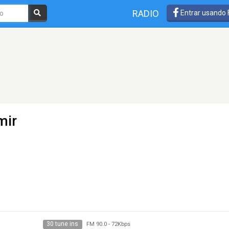
RADIO
Entrar usando
mir
30 tune ins
FM 90.0
-
72Kbps