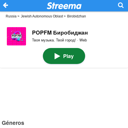
Russia
>
Jewish Autonomous Oblast
>
Birobidzhan
POPFM Биробиджан
Твоя музыка. Твой город! · Web
Play
Géneros