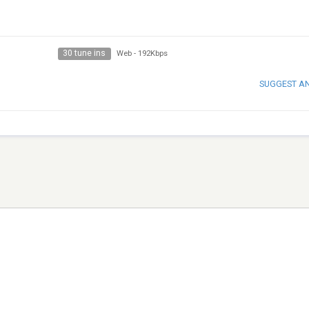
30 tune ins
Web
-
192Kbps
SUGGEST A