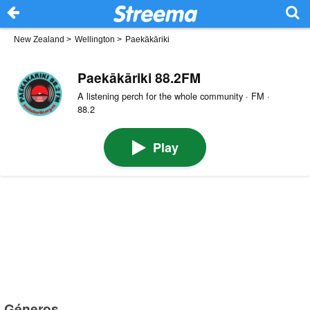
New Zealand
>
Wellington
>
Paekākāriki
Paekākāriki 88.2FM
A listening perch for the whole community · FM ·
88.2
Play
Géneros