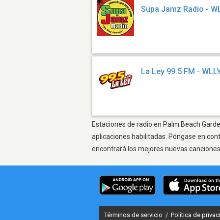
Supa Jamz Radio - W
La Ley 99.5 FM - WLL
Estaciones de radio en Palm Beach Gardens
aplicaciones habilitadas. Póngase en con
encontrará los mejores nuevas canciones, 
Términos de servicio
/
Política de priva