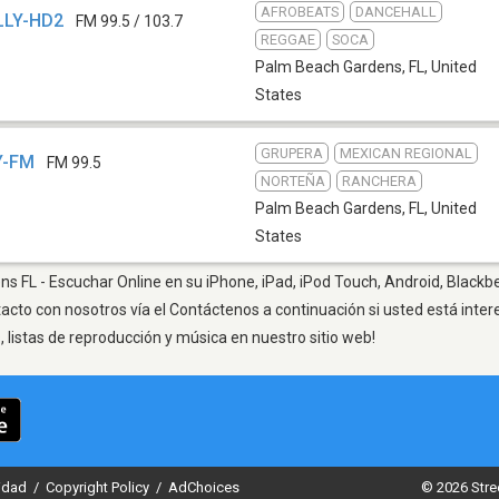
AFROBEATS
DANCEHALL
LLY-HD2
FM 99.5 / 103.7
REGGAE
SOCA
Palm Beach Gardens, FL
,
United
States
GRUPERA
MEXICAN REGIONAL
Y-FM
FM 99.5
NORTEÑA
RANCHERA
Palm Beach Gardens, FL
,
United
States
 FL - Escuchar Online en su iPhone, iPad, iPod Touch, Android, Blackbe
tacto con nosotros vía el Contáctenos a continuación si usted está inte
listas de reproducción y música en nuestro sitio web!
cidad
/
Copyright Policy
/
AdChoices
© 2026 Stre