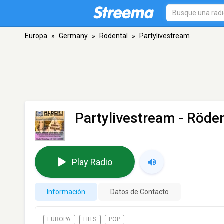
Europa
»
Germany
»
Rödental
»
Partylivestream
Partylivestream
- Röden
Play Radio
Información
Datos de Contacto
EUROPA
HITS
POP