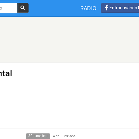
RADIO
Entrar usando
tal
30 tune ins
Web
-
128Kbps