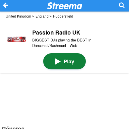
United Kingdom
>
England
>
Huddersfield
Passion Radio UK
BIGGEST DJ's playing the BEST in
Dancehall/Bashment · Web
Play
Géneros