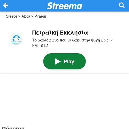
Greece
>
Attica
>
Piraeus
Πειραϊκή Εκκλησία
Το ραδιόφωνο που μιλάει στην ψυχή μας! ·
FM · 91.2
Play
Géneros