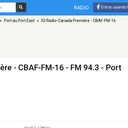
RADIO
Entrar usando
»
Port au Port East
»
ICI Radio-Canada Première - CBAF-FM-16
ière - CBAF-FM-16
- FM 94.3 - Port
FM 94.3
-
128Kbps