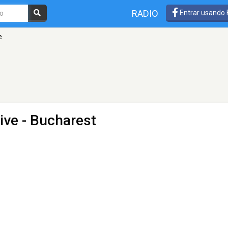
RADIO
Entrar usando
e
ive
- Bucharest