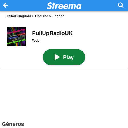
United Kingdom
>
England
>
London
PullUpRadioUK
Web
Play
Géneros