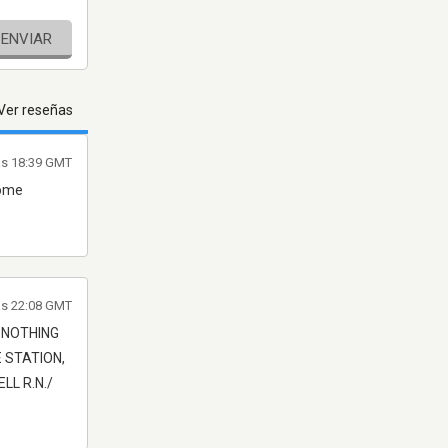
ENVIAR
Ver reseñas
as 18:39 GMT
some
las 22:08 GMT
 NOTHING
E STATION,
LL R.N./