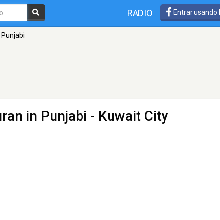
RADIO
Entrar usando
 Punjabi
uran in Punjabi
- Kuwait City