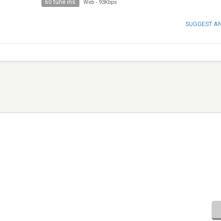
60 tune ins
Web
-
93Kbps
SUGGEST A