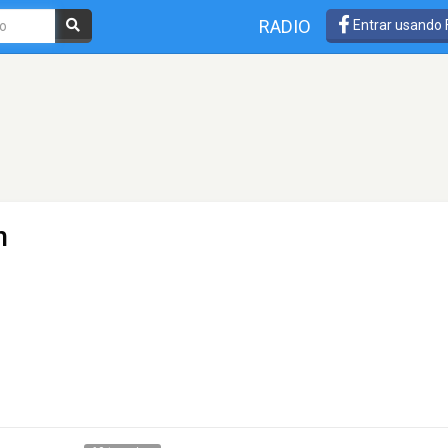
RADIO
Entrar usando
n