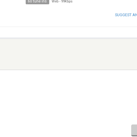
60 tune ins
Web
-
99Kbps
SUGGEST A