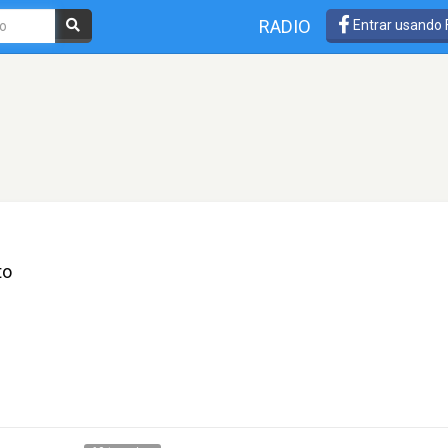
RADIO
Entrar usando
to