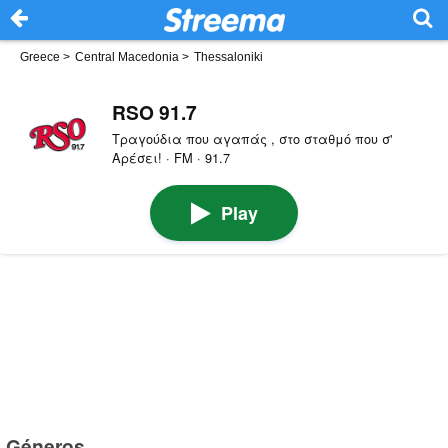
Greece
>
Central Macedonia
>
Thessaloniki
RSO 91.7
Τραγούδια που αγαπάς , στο σταθμό που σ'
Αρέσει! · FM · 91.7
Play
Géneros