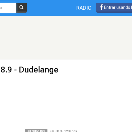
RADIO
Entrar usando
8.9 - Dudelange
30 tune ins
FM 88.9
-
128Kbps